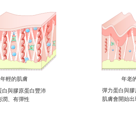
​年輕的肌膚
​年老
彈力蛋白與膠
蛋白與膠原蛋白豐沛
​肌膚會開始
膚澎潤、有彈性