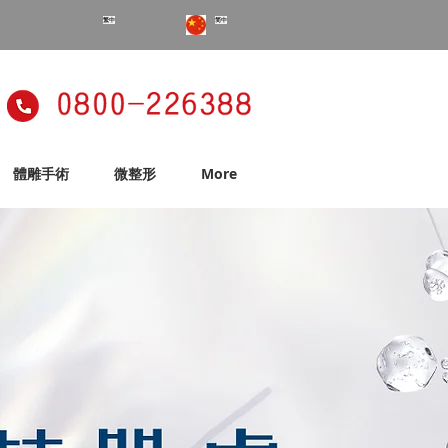
繁中
简中
體雕手術
微整形
More