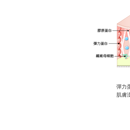
彈力
​肌