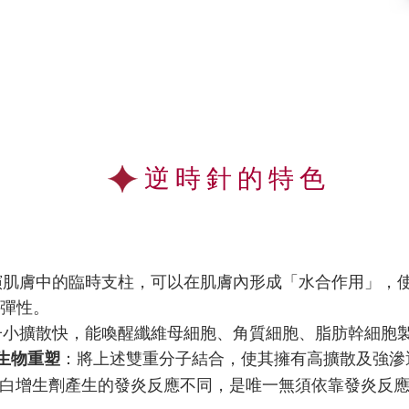
逆時針的特色
肌膚中的臨時支柱，可以在肌膚內形成「水合作用」，使
彈性。
小擴散快，能喚醒纖維母細胞、角質細胞、脂肪幹細胞製
ng生物重塑
：
將上述雙重分子結合，使其擁有高擴散及強滲
白增生劑產生的發炎反應不同，是唯一無須依靠發炎反