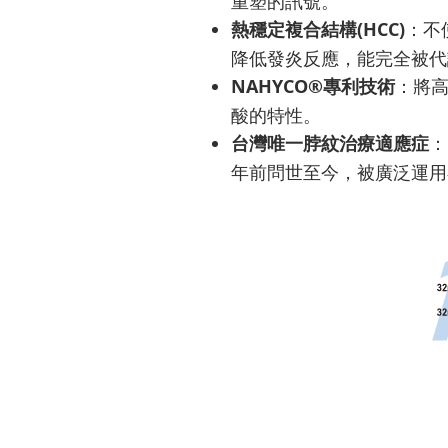
重塑的訊號。
熱穩定複合結構(HCC)
：不
降低發炎反應，能完全被代
NAHYCO®專利技術
：將
酸的特性。
台灣唯一脖紋治療適應症
：
年前問世至今，被廣泛運用