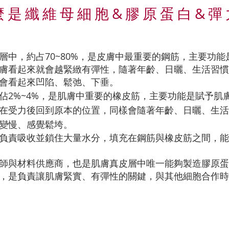
麼是纖維母細胞&膠原蛋白&彈
層中，約占70~80%，是皮膚中最重要的鋼筋，主要功
膚看起來就會越緊緻有彈性，隨著年齡、日曬、生活習慣
會看起來凹陷、鬆弛、下垂。
佔2%~4%，是肌膚中重要的橡皮筋，主要功能是賦予肌
在受力後回到原本的位置，同樣會隨著年齡、日曬、生活
變慢、感覺鬆垮。
負責吸收並鎖住大量水分，填充在鋼筋與橡皮筋之間，能
師與材料供應商，也是肌膚真皮層中唯一能夠製造膠原蛋
，是負責讓肌膚緊實、有彈性的關鍵，與其他細胞合作時