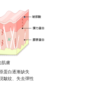
的肌膚
原蛋白逐漸缺失
出現皺紋、失去彈性