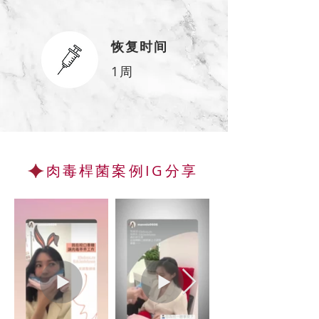
​恢复时间
1周
肉毒桿菌
案例IG分享