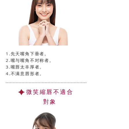
​1.先天嘴角下垂者。
2.嘴与嘴角不对称者。
3.嘴唇太丰厚者。
4.不满意唇形者。
微笑縮唇不適合
對象