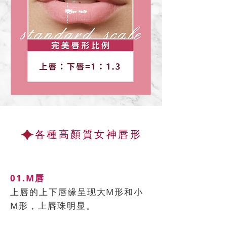
各種高顏質女神唇形
01.M唇
上唇的上下唇缘呈现大M形和小
M形，上唇珠明显。