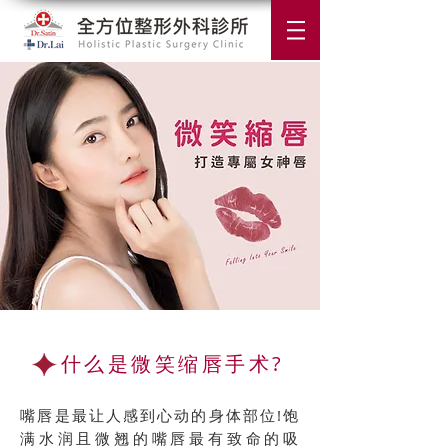
什么是微笑缩唇手术?
​嘴唇是最让人感到心动的身体部位!饱
满水润且微翘的嘴唇最有致命的吸